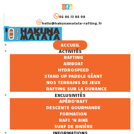
06 86 13 84 08
hello@hakunamatata-rafting.fr
ACCUEIL
ACTIVITÉS
ACCUEIL
RAFTING
AIRBOAT
ACTIVITÉS
HYDROSPEED
EXCLUSIVITÉS
STAND UP PADDLE GÉANT
INFORMATIONS
NOS TERRAINS DE JEUX
RAFTING SUR LA DURANCE
EXCLUSIVITÉS
APÉRO’RAFT
DESCENTE GOURMANDE
FORMATION
RAFT ‘N BIKE
SURF DE RIVIÈRE
INFORMATIONS