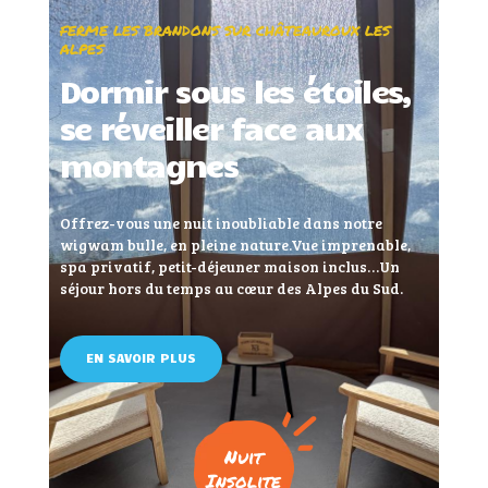
FERME LES BRANDONS SUR CHÂTEAUROUX LES
ALPES
Dormir sous les étoiles,
se réveiller face aux
montagnes
Offrez-vous une nuit inoubliable dans notre
wigwam bulle, en pleine nature.
Vue imprenable,
spa privatif, petit-déjeuner maison inclus…
Un
séjour hors du temps au cœur des Alpes du Sud.
EN SAVOIR PLUS
Nuit
Insolite