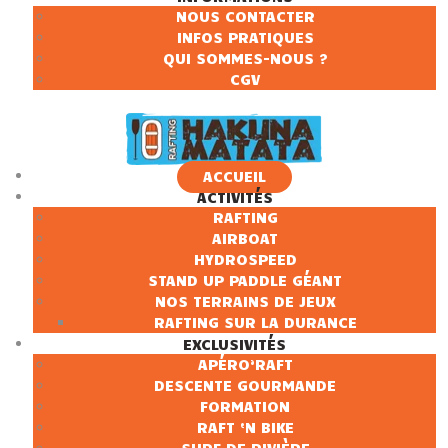
NOUS CONTACTER
INFOS PRATIQUES
QUI SOMMES-NOUS ?
CGV
ACCUEIL
ACTIVITÉS
RAFTING
AIRBOAT
HYDROSPEED
STAND UP PADDLE GÉANT
NOS TERRAINS DE JEUX
RAFTING SUR LA DURANCE
EXCLUSIVITÉS
APÉRO’RAFT
DESCENTE GOURMANDE
FORMATION
RAFT ‘N BIKE