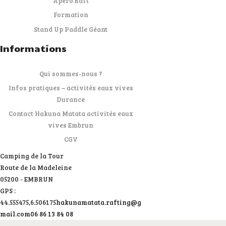
Apéro’Raft
Formation
Stand Up Paddle Géant
Informations
Qui sommes-nous ?
Infos pratiques – activités eaux vives
Durance
Contact Hakuna Matata activités eaux
vives Embrun
CGV
Camping de la Tour
Route de la Madeleine
05200 - EMBRUN
GPS :
44.555475,6.506175
hakunamatata.rafting@g
mail.com
06 86 13 84 08