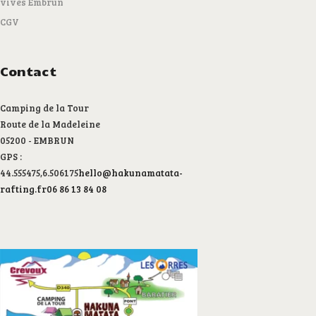
vives Embrun
CGV
Contact
Camping de la Tour
Route de la Madeleine
05200 - EMBRUN
GPS :
44.555475,6.506175
hello@hakunamatata-
rafting.fr
06 86 13 84 08