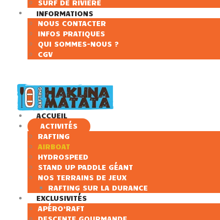
SURF DE RIVIÈRE
INFORMATIONS
NOUS CONTACTER
INFOS PRATIQUES
QUI SOMMES-NOUS ?
CGV
ACCUEIL
ACTIVITÉS
RAFTING
AIRBOAT
HYDROSPEED
STAND UP PADDLE GÉANT
NOS TERRAINS DE JEUX
RAFTING SUR LA DURANCE
EXCLUSIVITÉS
APÉRO’RAFT
DESCENTE GOURMANDE