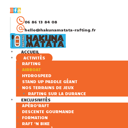
06 86 13 84 08
hello@hakunamatata-rafting.fr
ACCUEIL
ACTIVITÉS
RAFTING
AIRBOAT
HYDROSPEED
STAND UP PADDLE GÉANT
NOS TERRAINS DE JEUX
RAFTING SUR LA DURANCE
EXCLUSIVITÉS
APÉRO’RAFT
DESCENTE GOURMANDE
FORMATION
RAFT ‘N BIKE