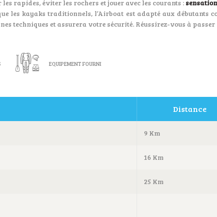
les rapides, éviter les rochers et jouer avec les courants :
sensation
er que les kayaks traditionnels, l’Airboat est adapté aux débutants
nnes techniques et assurera votre sécurité. Réussirez-vous à passer
S
EQUIPEMENT FOURNI
Distance
9 Km
16 Km
25 Km