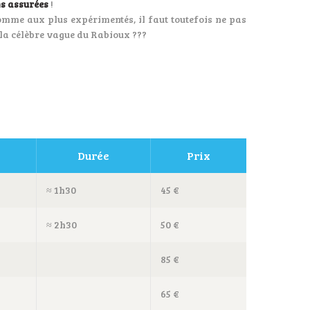
s assurées
!
 comme aux plus expérimentés, il faut toutefois ne pas
 la célèbre vague du Rabioux ???
Durée
Prix
≈ 1h30
45 €
≈ 2h30
50 €
85 €
65 €