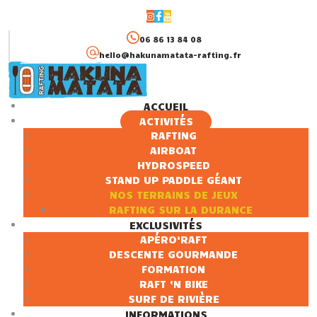
06 86 13 84 08
hello@hakunamatata-rafting.fr
ACCUEIL
ACTIVITÉS
ACCUEIL
RAFTING
AIRBOAT
ACTIVITÉS
HYDROSPEED
EXCLUSIVITÉS
STAND UP PADDLE GÉANT
INFORMATIONS
NOS TERRAINS DE JEUX
RAFTING SUR LA DURANCE
EXCLUSIVITÉS
APÉRO’RAFT
DESCENTE GOURMANDE
FORMATION
RAFT ‘N BIKE
SURF DE RIVIÈRE
INFORMATIONS