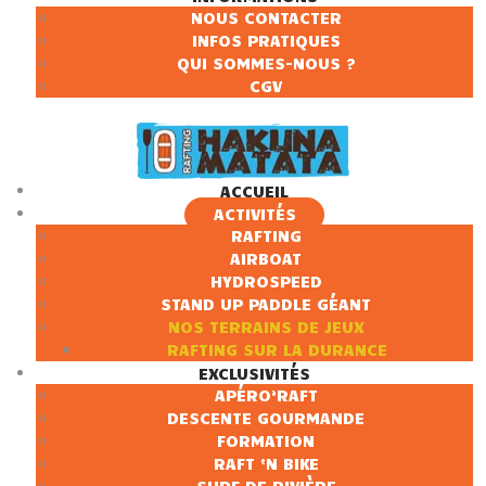
NOUS CONTACTER
INFOS PRATIQUES
QUI SOMMES-NOUS ?
CGV
ACCUEIL
ACTIVITÉS
RAFTING
AIRBOAT
HYDROSPEED
STAND UP PADDLE GÉANT
NOS TERRAINS DE JEUX
RAFTING SUR LA DURANCE
EXCLUSIVITÉS
APÉRO’RAFT
DESCENTE GOURMANDE
FORMATION
RAFT ‘N BIKE